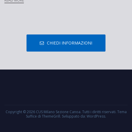
READ MORE
CHIEDI INFORMAZIONI
Copyright © 2026
CUS Milano Sezione Canoa
. Tutti i diritti riservati. Tema
Suffice
di ThemeGrill. Sviluppato da:
WordPress
.