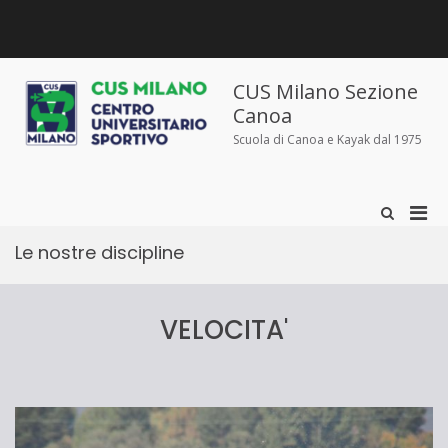
Salta
al
contenuto
Chi
Dove
Corsi
Abbigliamento
News
Contatti
siamo
siamo
e
sportivo
iscrizioni
CUS Milano Sezione
Canoa
Scuola di Canoa e Kayak dal 1975
Men
Mostra
il
prin
modulo
Le nostre discipline
per
per
la
la
ricerca
visu
VELOCITA'
Mobi