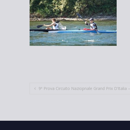
Navigazione
9ª Prova Circuito Naziopnale Grand Prix D’Italia –
articoli