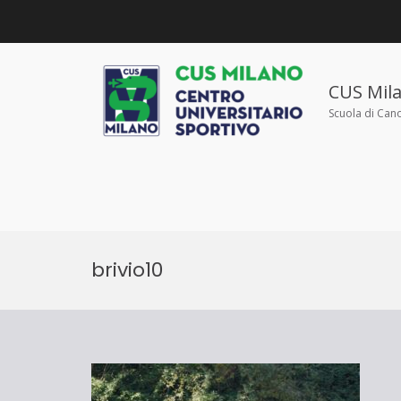
Salta
al
contenuto
CUS Mil
Scuola di Can
brivio10