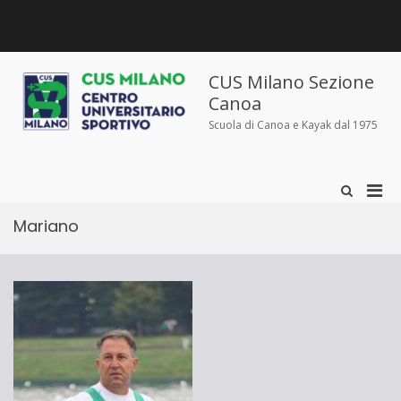
Salta
al
contenuto
Chi
Dove
Corsi
Abbigliamento
News
Contatti
siamo
siamo
e
sportivo
iscrizioni
CUS Milano Sezione
Canoa
Scuola di Canoa e Kayak dal 1975
Men
Mostra
il
prin
modulo
Mariano
per
per
la
la
ricerca
visu
Mobi