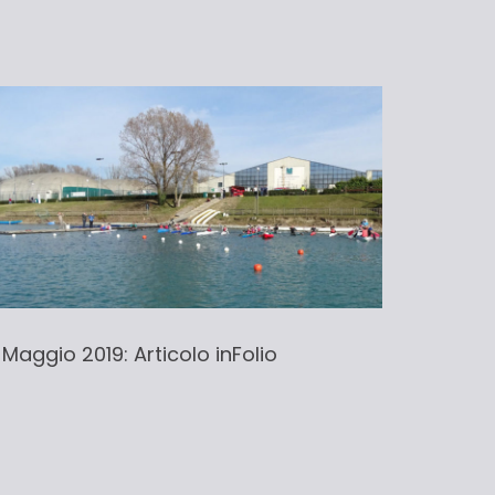
 Maggio 2019: Articolo inFolio
22 Maggi
Segrate