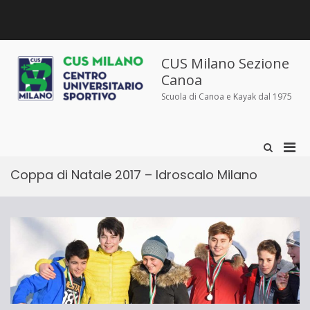
Salta
al
contenuto
Chi
Dove
Corsi
Abbigliamento
News
Contatti
siamo
siamo
e
sportivo
iscrizioni
CUS Milano Sezione
Canoa
Scuola di Canoa e Kayak dal 1975
Men
Mostra
il
prin
modulo
Coppa di Natale 2017 – Idroscalo Milano
per
per
la
la
ricerca
visu
Mobi