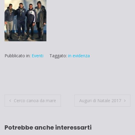
Pubblicato in:
Eventi
Taggato:
in evidenza
Navigazione
Cerco canoa da mare
Auguri di Natale 2017
articoli
Potrebbe anche interessarti