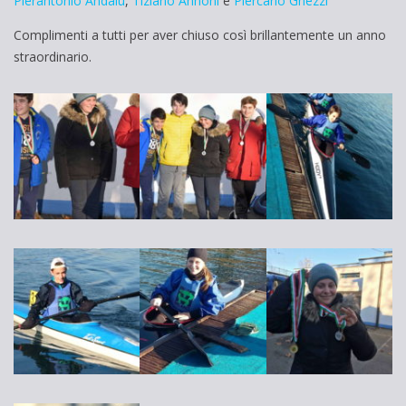
Pierantonio Andalù
,
Tiziano Annoni
e
Piercarlo Ghezzi
Complimenti a tutti per aver chiuso così brillantemente un anno
straordinario.