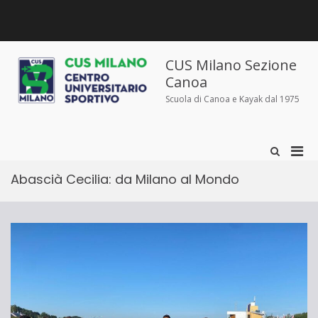
Salta
al
contenuto
Chi
Dove
Corsi
Abbigliamento
News
Contatti
siamo
siamo
e
sportivo
iscrizioni
CUS Milano Sezione
Canoa
Scuola di Canoa e Kayak dal 1975
Men
Mostra
il
prin
modulo
Abascià Cecilia: da Milano al Mondo
per
per
la
la
ricerca
visu
Mobi