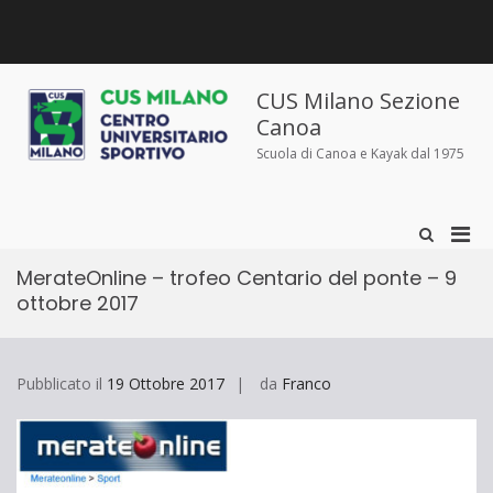
Salta
al
contenuto
Chi
Dove
Corsi
Abbigliamento
News
Contatti
siamo
siamo
e
sportivo
iscrizioni
CUS Milano Sezione
Canoa
Scuola di Canoa e Kayak dal 1975
Men
Mostra
il
prin
modulo
MerateOnline – trofeo Centario del ponte – 9
per
per
ottobre 2017
la
la
ricerca
visu
Mobi
Pubblicato il
19 Ottobre 2017
da
Franco