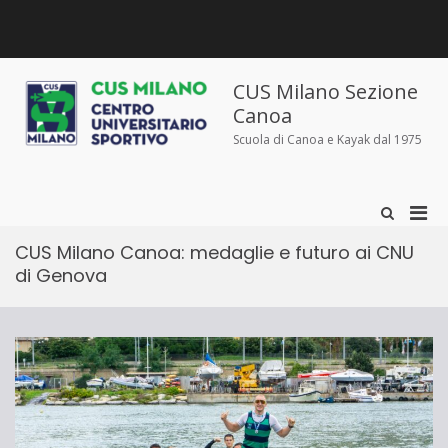
Salta
al
contenuto
Chi
Dove
Corsi
Abbigliamento
News
Contatti
siamo
siamo
e
sportivo
iscrizioni
CUS Milano Sezione
Canoa
Scuola di Canoa e Kayak dal 1975
Men
Mostra
il
prin
modulo
CUS Milano Canoa: medaglie e futuro ai CNU
per
per
di Genova
la
la
ricerca
visu
Mobi