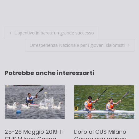
Navigazione
L’aperitivo in barca: un grande successo
articoli
Un’esperienza Nazionale per i giovani slalomisti
Potrebbe anche interessarti
25-26 Maggio 2019: Il
L’oro al CUS Milano
CUS Milano Canoa
Canoa non manca