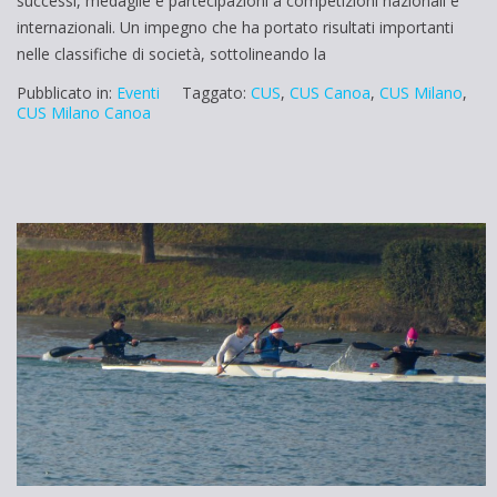
successi, medaglie e partecipazioni a competizioni nazionali e
internazionali. Un impegno che ha portato risultati importanti
nelle classifiche di società, sottolineando la
Pubblicato in:
Eventi
Taggato:
CUS
,
CUS Canoa
,
CUS Milano
,
CUS Milano Canoa