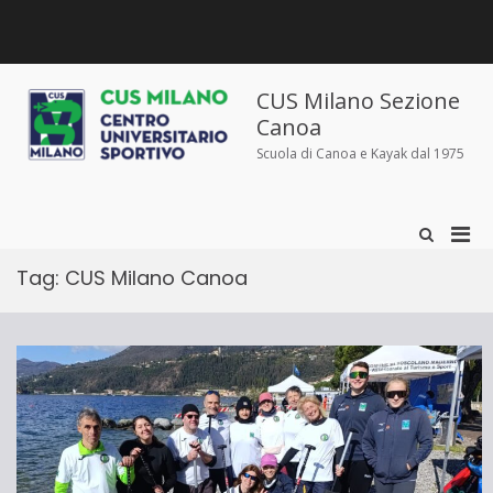
Salta
al
contenuto
Chi
Dove
Corsi
Abbigliamento
News
Contatti
siamo
siamo
e
sportivo
iscrizioni
CUS Milano Sezione
Canoa
Scuola di Canoa e Kayak dal 1975
Men
Mostra
il
prin
modulo
Tag:
CUS Milano Canoa
per
per
la
la
ricerca
visu
Mobi