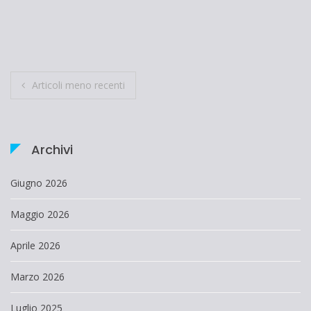
Navigazione
Articoli meno recenti
articoli
Archivi
Giugno 2026
Maggio 2026
Aprile 2026
Marzo 2026
Luglio 2025