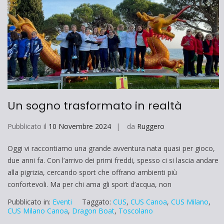
Un sogno trasformato in realtà
Pubblicato il
10 Novembre 2024
da
Ruggero
Oggi vi raccontiamo una grande avventura nata quasi per gioco,
due anni fa. Con l’arrivo dei primi freddi, spesso ci si lascia andare
alla pigrizia, cercando sport che offrano ambienti più
confortevoli. Ma per chi ama gli sport d’acqua, non
Pubblicato in:
Eventi
Taggato:
CUS
,
CUS Canoa
,
CUS Milano
,
CUS Milano Canoa
,
Dragon Boat
,
Toscolano