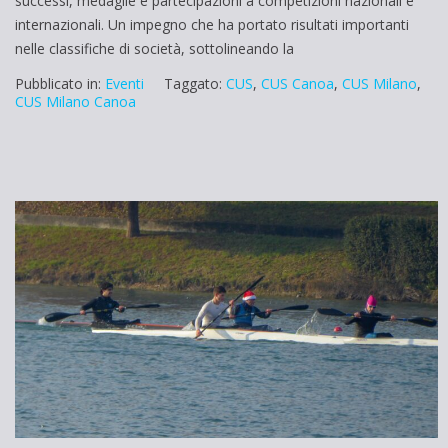
successi, medaglie e partecipazioni a competizioni nazionali e
internazionali. Un impegno che ha portato risultati importanti
nelle classifiche di società, sottolineando la
Pubblicato in:
Eventi
Taggato:
CUS
,
CUS Canoa
,
CUS Milano
,
CUS Milano Canoa