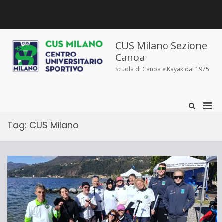
Salta
al
contenuto
Chi
Dove
Corsi
Abbigliamento
News
Contatti
siamo
siamo
e
sportivo
iscrizioni
CUS Milano Sezione
Canoa
Scuola di Canoa e Kayak dal 1975
Men
Mostra
il
prin
modulo
Tag:
CUS Milano
per
per
la
la
ricerca
visu
Mobi