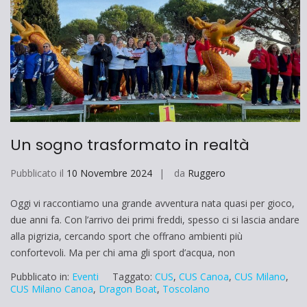
Un sogno trasformato in realtà
Pubblicato il
10 Novembre 2024
da
Ruggero
Oggi vi raccontiamo una grande avventura nata quasi per gioco,
due anni fa. Con l’arrivo dei primi freddi, spesso ci si lascia andare
alla pigrizia, cercando sport che offrano ambienti più
confortevoli. Ma per chi ama gli sport d’acqua, non
Pubblicato in:
Eventi
Taggato:
CUS
,
CUS Canoa
,
CUS Milano
,
CUS Milano Canoa
,
Dragon Boat
,
Toscolano