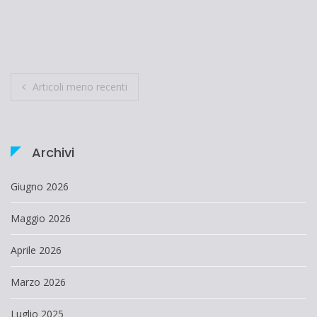
Navigazione
Articoli meno recenti
articoli
Archivi
Giugno 2026
Maggio 2026
Aprile 2026
Marzo 2026
Luglio 2025