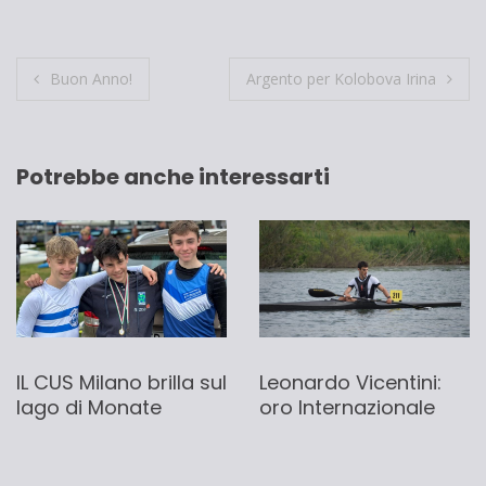
Navigazione
Buon Anno!
Argento per Kolobova Irina
articoli
Potrebbe anche interessarti
IL CUS Milano brilla sul
Leonardo Vicentini:
lago di Monate
oro Internazionale