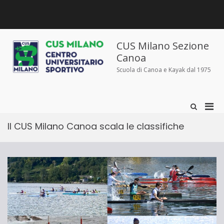
Salta
al
contenuto
Chi
Dove
Corsi
Abbigliamento
News
Contatti
siamo
siamo
e
sportivo
iscrizioni
CUS Milano Sezione
Canoa
Scuola di Canoa e Kayak dal 1975
Men
Mostra
il
prin
modulo
Il CUS Milano Canoa scala le classifiche
per
per
la
la
ricerca
visu
Mobi