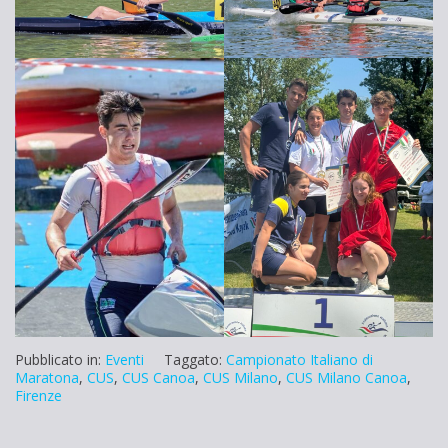
Pubblicato in:
Eventi
Taggato:
Campionato Italiano di
Maratona
,
CUS
,
CUS Canoa
,
CUS Milano
,
CUS Milano Canoa
,
Firenze