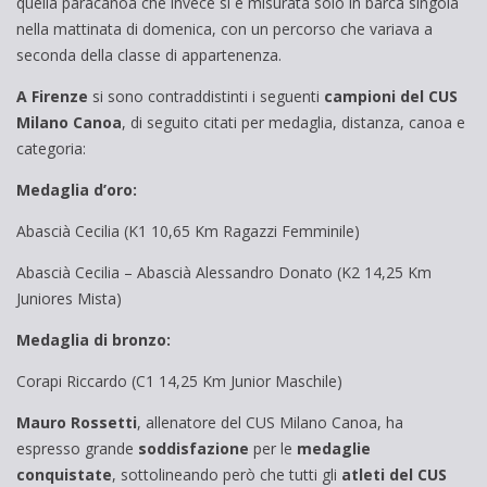
quella paracanoa che invece si è misurata solo in barca singola
nella mattinata di domenica, con un percorso che variava a
seconda della classe di appartenenza.
A
Firenze
si sono contraddistinti i seguenti
campioni del CUS
Milano Canoa
, di seguito citati per medaglia, distanza, canoa e
categoria:
Medaglia d’oro:
Abascià Cecilia (K1 10,65 Km Ragazzi Femminile)
Abascià Cecilia – Abascià Alessandro Donato (K2 14,25 Km
Juniores Mista)
Medaglia di bronzo:
Corapi Riccardo (C1 14,25 Km Junior Maschile)
Mauro Rossetti
, allenatore del CUS Milano Canoa, ha
espresso grande
soddisfazione
per le
medaglie
conquistate
, sottolineando però che tutti gli
atleti del CUS