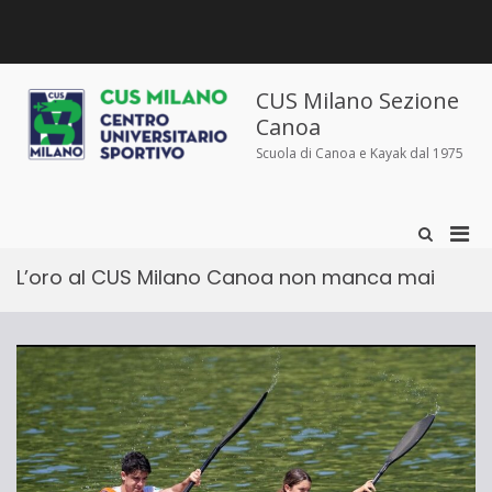
Salta
al
contenuto
Chi
Dove
Corsi
Abbigliamento
News
Contatti
siamo
siamo
e
sportivo
iscrizioni
CUS Milano Sezione
Canoa
Scuola di Canoa e Kayak dal 1975
Men
Mostra
il
prin
modulo
L’oro al CUS Milano Canoa non manca mai
per
per
la
la
ricerca
visu
Mobi