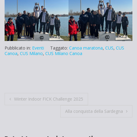
Pubblicato in:
Eventi
Taggato:
Canoa maratona
,
CUS
,
CUS
Canoa
,
CUS Milano
,
CUS Milano Canoa
Navigazione
Winter Indoor FICK Challenge 2025
articoli
Alla conquista della Sardegna