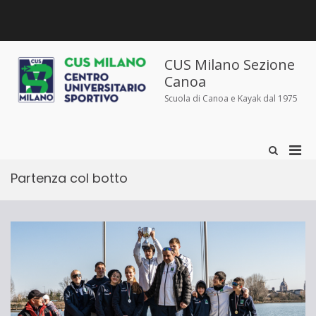
Salta
al
contenuto
Chi
Dove
Corsi
Abbigliamento
News
Contatti
siamo
siamo
e
sportivo
iscrizioni
CUS Milano Sezione
Canoa
Scuola di Canoa e Kayak dal 1975
Men
Mostra
il
prin
modulo
Partenza col botto
per
per
la
la
ricerca
visu
Mobi