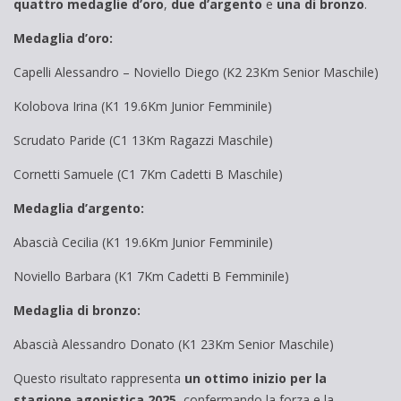
quattro medaglie d’oro
,
due d’argento
e
una di bronzo
.
Medaglia d’oro:
Capelli Alessandro – Noviello Diego (K2 23Km Senior Maschile)
Kolobova Irina (K1 19.6Km Junior Femminile)
Scrudato Paride (C1 13Km Ragazzi Maschile)
Cornetti Samuele (C1 7Km Cadetti B Maschile)
Medaglia d’argento:
Abascià Cecilia (K1 19.6Km Junior Femminile)
Noviello Barbara (K1 7Km Cadetti B Femminile)
Medaglia di bronzo:
Abascià Alessandro Donato (K1 23Km Senior Maschile)
Questo risultato rappresenta
un ottimo inizio per la
stagione agonistica 2025
, confermando la forza e la