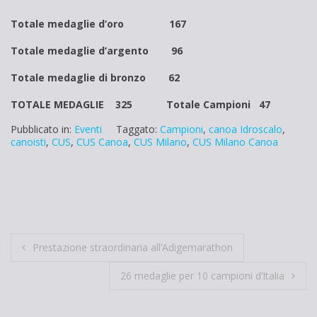
Totale medaglie d’oro 167
Totale medaglie d’argento 96
Totale medaglie di bronzo 62
TOTALE MEDAGLIE
325
Totale Campioni
47
Pubblicato in:
Eventi
Taggato:
Campioni
,
canoa Idroscalo
,
canoisti
,
CUS
,
CUS Canoa
,
CUS Milano
,
CUS Milano Canoa
Navigazione
Prestazione straordinaria all’Adigemarathon
articoli
26 medaglie per 10 campioni d’Italia