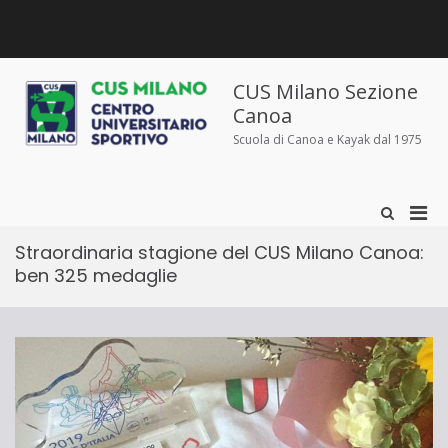
Salta
al
contenuto
Chi
Dove
Corsi
Abbigliamento
News
Contatti
siamo
siamo
e
sportivo
iscrizioni
CUS Milano Sezione
Canoa
Scuola di Canoa e Kayak dal 1975
Men
Mostra
il
prin
modulo
Straordinaria stagione del CUS Milano Canoa:
per
per
ben 325 medaglie
la
la
ricerca
visu
Mobi