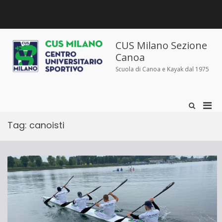
Salta
al
contenuto
Chi
Dove
Corsi
Abbigliamento
News
Contatti
siamo
siamo
e
sportivo
iscrizioni
CUS Milano Sezione
Canoa
Scuola di Canoa e Kayak dal 1975
Men
Mostra
il
prin
modulo
Tag:
canoisti
per
per
la
la
ricerca
visu
Mobi