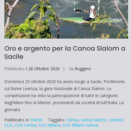
Oro e argento per la Canoa Slalom a
Sacile
Pubblicato il
26 Ottobre 2020
da
Ruggero
Domenica 25 ottobre 2020 ha avuto luogo a Sacile, Pordenone,
sul fiume Livenza, la gara Nazionale di Canoa Slalom. La
competizione ha visto la partecipazione di tutte le categorie,
dagl’Allievi fino ai Master, provenienti da società di tutt’Italia. La
giornata
Pubblicato in:
Eventi
Taggato:
Canoa
,
canoa slalom
,
canoisti
,
CUS
,
CUS Canoa
,
CUS Milano
,
CUS Milano Canoa