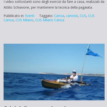
I video sottostanti sono degli esercizi da fare a casa, realizzati da
Attilio Schiavone, per mantenere la tecnica della pagaiata.
Pubblicato in:
Eventi
Taggato:
Canoa
,
canoisti
,
CUS
,
CUS
Canoa
,
CUS Milano
,
CUS Milano Canoa