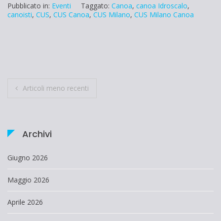
Pubblicato in:
Eventi
Taggato:
Canoa
,
canoa Idroscalo
,
canoisti
,
CUS
,
CUS Canoa
,
CUS Milano
,
CUS Milano Canoa
Navigazione
Articoli meno recenti
articoli
Archivi
Giugno 2026
Maggio 2026
Aprile 2026