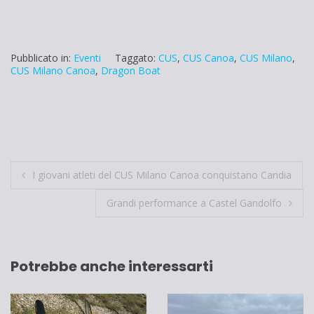
Pubblicato in:
Eventi
Taggato:
CUS
,
CUS Canoa
,
CUS Milano
,
CUS Milano Canoa
,
Dragon Boat
Navigazione
I giovani atleti del CUS Milano Canoa conquistano Candia
articoli
Grandi performance a Castel Gandolfo
Potrebbe anche interessarti