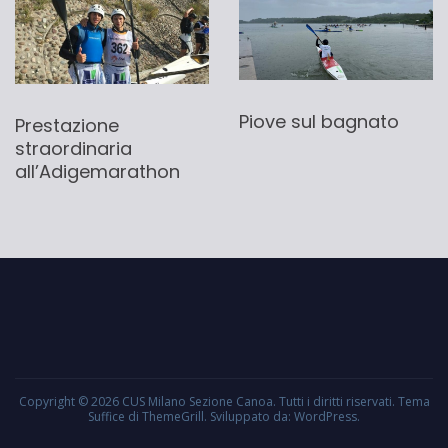
Piove sul bagnato
Prestazione
straordinaria
all’Adigemarathon
Copyright © 2026
CUS Milano Sezione Canoa
. Tutti i diritti riservati. Tema
Suffice
di ThemeGrill. Sviluppato da:
WordPress
.