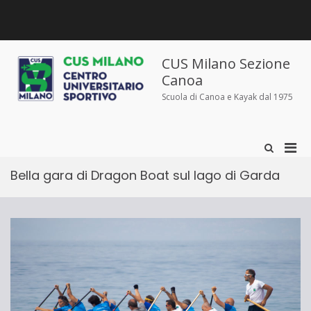
Salta
al
contenuto
Chi
Dove
Corsi
Abbigliamento
News
Contatti
siamo
siamo
e
sportivo
iscrizioni
CUS Milano Sezione
Canoa
Scuola di Canoa e Kayak dal 1975
Men
Mostra
il
prin
modulo
Bella gara di Dragon Boat sul lago di Garda
per
per
la
la
ricerca
visu
Mobi