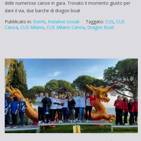
delle numerose canoe in gara. Trovato il momento giusto per
dare il via, due barche di dragon boat
Pubblicato in:
Eventi
,
Iniziative sociali
Taggato:
CUS
,
CUS
Canoa
,
CUS Milano
,
CUS Milano Canoa
,
Dragon Boat