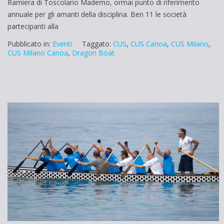
Ramiera di Toscolano Maderno, ormai punto di riferimento
annuale per gli amanti della disciplina. Ben 11 le società
partecipanti alla
Pubblicato in:
Eventi
Taggato:
CUS
,
CUS Canoa
,
CUS Milano
,
CUS Milano Canoa
,
Dragon Boat