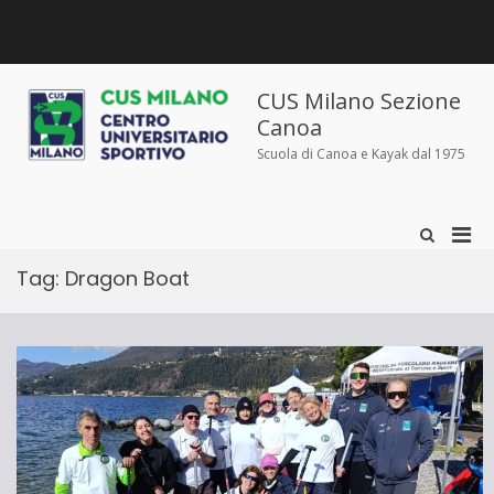
Salta
al
contenuto
Chi
Dove
Corsi
Abbigliamento
News
Contatti
siamo
siamo
e
sportivo
iscrizioni
CUS Milano Sezione
Canoa
Scuola di Canoa e Kayak dal 1975
Men
Mostra
il
prin
modulo
Tag:
Dragon Boat
per
per
la
la
ricerca
visu
Mobi