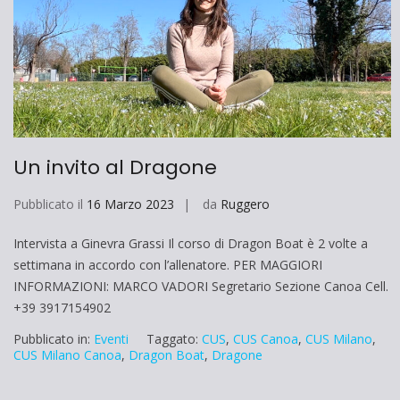
Un invito al Dragone
Pubblicato il
16 Marzo 2023
da
Ruggero
Intervista a Ginevra Grassi Il corso di Dragon Boat è 2 volte a
settimana in accordo con l’allenatore. PER MAGGIORI
INFORMAZIONI: MARCO VADORI Segretario Sezione Canoa Cell.
+39 3917154902
Pubblicato in:
Eventi
Taggato:
CUS
,
CUS Canoa
,
CUS Milano
,
CUS Milano Canoa
,
Dragon Boat
,
Dragone