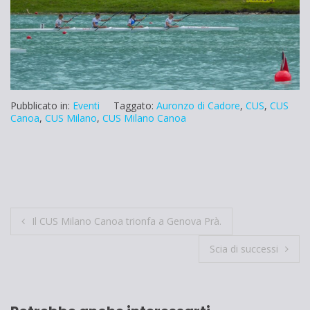
Pubblicato in:
Eventi
Taggato:
Auronzo di Cadore
,
CUS
,
CUS
Canoa
,
CUS Milano
,
CUS Milano Canoa
Navigazione
Il CUS Milano Canoa trionfa a Genova Prà.
articoli
Scia di successi