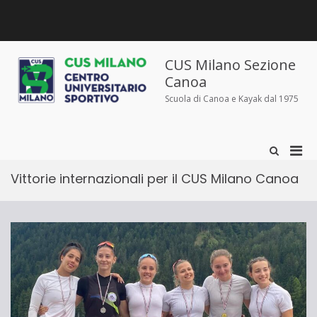
Salta
al
contenuto
Chi
Dove
Corsi
Abbigliamento
News
Contatti
siamo
siamo
e
sportivo
iscrizioni
CUS Milano Sezione
Canoa
Scuola di Canoa e Kayak dal 1975
Men
Mostra
il
prin
modulo
Vittorie internazionali per il CUS Milano Canoa
per
per
la
la
ricerca
visu
Mobi