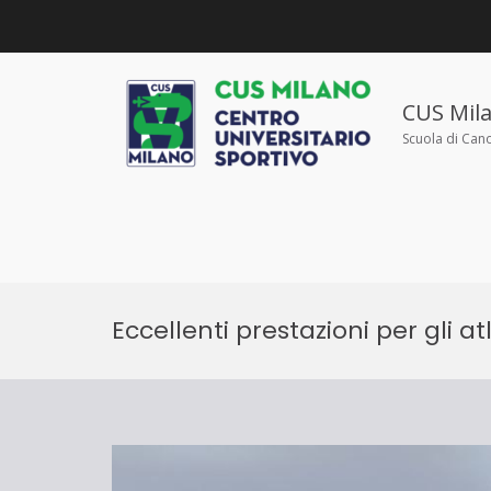
Salta
al
contenuto
CUS Mil
Scuola di Can
Eccellenti prestazioni per gli a