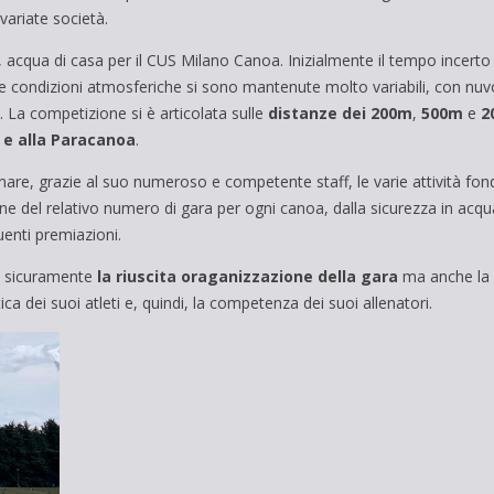
variate società.
o, acqua di casa per il CUS Milano Canoa. Inizialmente il tempo incerto
na le condizioni atmosferiche si sono mantenute molto variabili, con n
. La competizione si è articolata sulle
distanze
dei
200m
,
500m
e
2
r e alla Paracanoa
.
are, grazie al suo numeroso e competente staff, le varie attività fond
one del relativo numero di gara per ogni canoa, dalla sicurezza in acq
uenti premiazioni.
sicuramente
la riuscita oraganizzazione della gara
ma anche la
ca dei suoi atleti e, quindi, la competenza dei suoi allenatori.