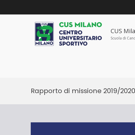
Salta
al
contenuto
CUS Mil
Scuola di Can
Rapporto di missione 2019/202