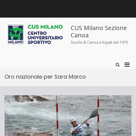
Salta
al
contenuto
Chi
Dove
Corsi
Abbigliamento
News
Contatti
siamo
siamo
e
sportivo
iscrizioni
CUS Milano Sezione
Canoa
Scuola di Canoa e Kayak dal 1975
Men
Mostra
il
prin
modulo
Oro nazionale per Sara Marco
per
per
la
la
ricerca
visu
Mobi