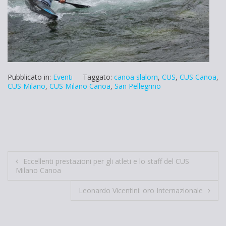
Pubblicato in:
Eventi
Taggato:
canoa slalom
,
CUS
,
CUS Canoa
,
CUS Milano
,
CUS Milano Canoa
,
San Pellegrino
Navigazione
Eccellenti prestazioni per gli atleti e lo staff del CUS
Milano Canoa
articoli
Leonardo Vicentini: oro Internazionale