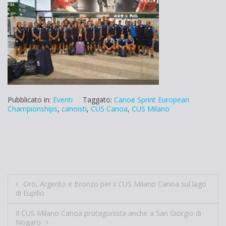
Pubblicato in:
Eventi
Taggato:
Canoe Sprint European
Championships
,
canoisti
,
CUS Canoa
,
CUS Milano
Navigazione
Oro, Argento e Bronzo per il CUS Milano Canoa sul lago
di Eupilio
articoli
Il CUS Milano Canoa protagonista anche a San Giorgio di
Nogaro