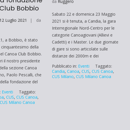
la fondazione
da
Ruggero
Club Bobbio
Sabato 22 e domenica 23 Maggio
12 Luglio 2021
da
2021 si è tenuta, a Candia, la gara
Interregionale Nord-Centro per le
categorie Canoagiovani (Allievi e
021, a Bobbio, è stato
Cadetti) e i Master. Le due giornate
l cinquantesimo della
di gare si sono articolate sulle
el Canoa Club Bobbio.
distanze dei 2000m e dei
ri il nostro presidente
Pubblicato in:
Eventi
Taggato:
della sezione Canoa
Candia
,
Canoa
,
CUS
,
CUS Canoa
,
no, Paolo Pescalli, che
CUS Milano
,
CUS Milano Canoa
 della fondazione del
:
Eventi
Taggato:
oa
,
CUS
,
CUS Canoa
,
CUS Milano Canoa