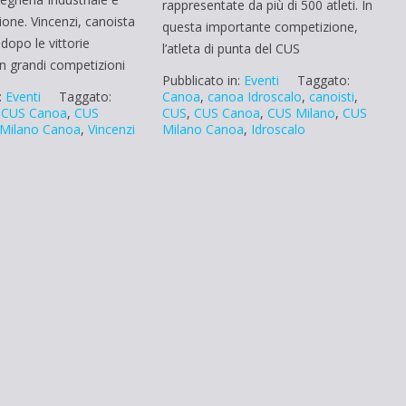
rappresentate da più di 500 atleti. In
ione. Vincenzi, canoista
questa importante competizione,
dopo le vittorie
l’atleta di punta del CUS
in grandi competizioni
Pubblicato in:
Eventi
Taggato:
Canoa
,
canoa Idroscalo
,
canoisti
,
:
Eventi
Taggato:
CUS
,
CUS Canoa
,
CUS Milano
,
CUS
,
CUS Canoa
,
CUS
Milano Canoa
,
Idroscalo
Milano Canoa
,
Vincenzi