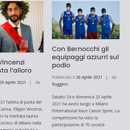
Con Bernocchi gli
equipaggi azzurri sul
 Vincenzi
podio
ta l’alloro
Pubblicato il
26 Aprile 2021
da
29 Aprile 2021
da
Ruggero
Sabato 24 e domenica 25 Aprile
021 l’atleta di punta del
2021 ha avuto luogo a Milano
anoa, Filippo Vincenzi,
l’International Race Canoe Sprint. La
to la meritata laurea
competizione ha visto la
itecnico di Milano nella
partecipazione di 70 società
gegneria Industriale e