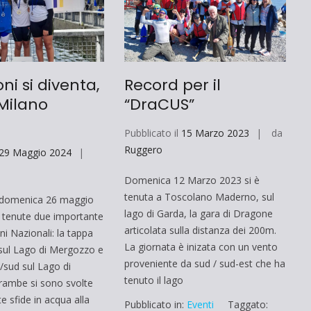
i si diventa,
Record per il
Milano
“DraCUS”
Pubblicato il
15 Marzo 2023
da
Ruggero
29 Maggio 2024
Domenica 12 Marzo 2023 si è
tenuta a Toscolano Maderno, sul
 domenica 26 maggio
lago di Garda, la gara di Dragone
 tenute due importante
articolata sulla distanza dei 200m.
i Nazionali: la tappa
La giornata è inizata con un vento
sul Lago di Mergozzo e
proveniente da sud / sud-est che ha
/sud sul Lago di
tenuto il lago
trambe si sono svolte
e sfide in acqua alla
Pubblicato in:
Eventi
Taggato: