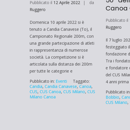
50° del
Pubblicato il
12 Aprile 2022
da
Canoa 
Ruggero
Pubblicato il
Domenica 10 aprile 2022 si è
Ruggero
tenuto a Candia Canavese (To), il
Campionato Regionale 200m, con
Il 7 luglio 2
una grande partecipazione di atleti
festeggiato i
in rappresentanza di numerose
fondazione d
società. La competizione si è
Tra i fondato
articolata sulla distanza dei 200m
e fondatore 
per tutte le categorie e
del CUS Mila
Pubblicato in:
Eventi
Taggato:
4 anni prima
Candia
,
Candia Canavese
,
Canoa
,
CUS
,
CUS Canoa
,
CUS Milano
,
CUS
Pubblicato in
Milano Canoa
Bobbio
,
Can
CUS Milano
,