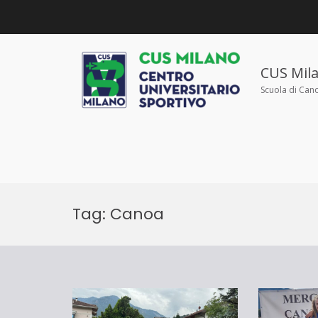
Salta
al
contenuto
CUS Mil
Scuola di Can
Tag:
Canoa