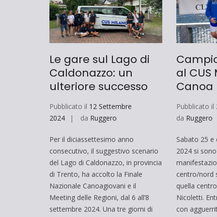
Le gare sul Lago di
Campion
Caldonazzo: un
al CUS 
ulteriore successo
Canoa
Pubblicato il
12 Settembre
Pubblicato il
2024
da
Ruggero
da
Ruggero
Per il diciassettesimo anno
Sabato 25 e
consecutivo, il suggestivo scenario
2024 si sono
del Lago di Caldonazzo, in provincia
manifestazion
di Trento, ha accolto la Finale
centro/nord 
Nazionale Canoagiovani e il
quella centro
Meeting delle Regioni, dal 6 all’8
Nicoletti. En
settembre 2024. Una tre giorni di
con agguerrit