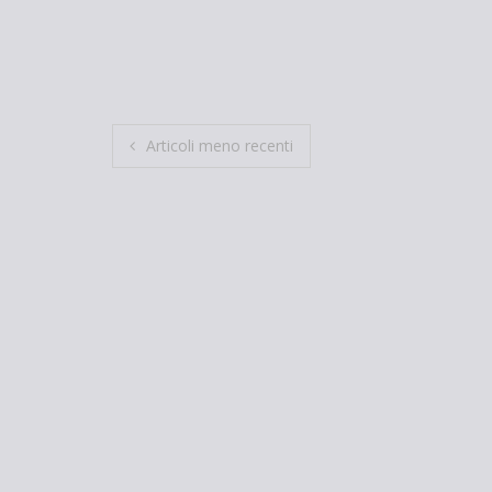
Navigazione
Articoli meno recenti
articoli