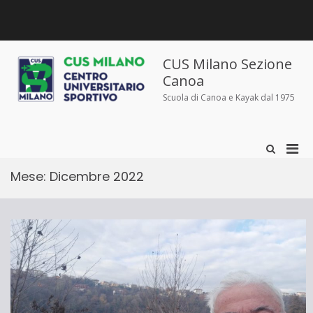
Salta
al
contenuto
Chi
Dove
Corsi
Abbigliamento
News
Contatti
siamo
siamo
e
sportivo
iscrizioni
CUS Milano Sezione
Canoa
Scuola di Canoa e Kayak dal 1975
Men
Mostra
il
prin
modulo
Mese:
Dicembre 2022
per
per
la
la
ricerca
visu
Mobi