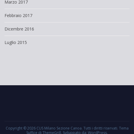
Marzo 2017
Febbraio 2017
Dicembre 2016
Luglio 2015
Copyright © 2026
CUS Milano Sezione Canoa
. Tutti i diritti riservati. Tema
Suffice
di ThemeGrill. Sviluppato da:
WordPress
.