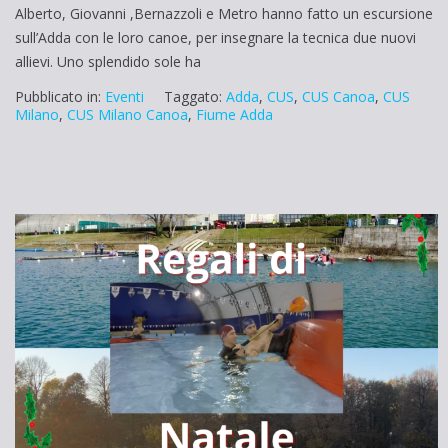
Alberto, Giovanni ,Bernazzoli e Metro hanno fatto un escursione
sull’Adda con le loro canoe, per insegnare la tecnica due nuovi
allievi. Uno splendido sole ha
Pubblicato in:
Eventi
Taggato:
Adda
,
CUS
,
CUS Canoa
,
CUS
Milano
,
CUS Milano Canoa
,
Fiume Adda