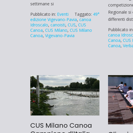
settimane si
competizione 
Regionale si 
Pubblicato in:
Eventi
Taggato:
49°
differenti di
edizione Vigevano-Pavia
,
canoa
Idroscalo
,
canoisti
,
CUS
,
CUS
Pubblicato in
Canoa
,
CUS Milano
,
CUS Milano
canoa Idrosc
Canoa
,
Vigevano-Pavia
Canoa
,
CUS 
Canoa
,
Verb
CUS Milano Canoa