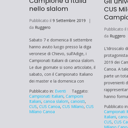
Campione d’Italia
Gli univ
nello slalom
CUS Mi
Campio
Pubblicato il
9 Settembre 2019
da
Ruggero
Pubblicato il
da
Ruggero
Sabato 7 e domenica 8 settembre
hanno avuto luogo presso la diga
L’Idroscalo d
veronese di Chievo, sull’Adige, i
protagonista 
Campionati Italiani di canoa slalom.
2019 dei Camp
Le due giornate si sono articolate, il
Canoa. A tal
sabato, con il Campionato Italiano
parte un total
dei master e la domenica con
provenienti da
rappresentan
Pubblicato in:
Eventi
Taggato:
Campionati Italiani
,
Campioni
hanno form
Italiani
,
canoa slalom
,
canoisti
,
Pubblicato in
CUS
,
CUS Canoa
,
CUS Milano
,
CUS
Campionati It
Milano Canoa
Italiani
,
cano
CUS
,
CUS Ca
Milano Cano