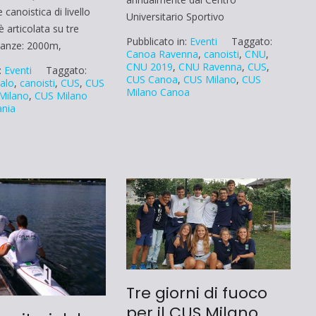
canoistica di livello
Universitario Sportivo
è articolata su tre
Pubblicato in:
Eventi
Taggato:
stanze: 2000m,
Canoa Ravenna
,
canoisti
,
CNU
,
CNU 2019
,
CNU Ravenna
,
CUS
,
:
Eventi
Taggato:
CUS Canoa
,
CUS Milano
,
CUS
alo
,
canoisti
,
CUS
,
CUS
Milano Canoa
Milano
,
CUS Milano
ania
Tre giorni di fuoco
per il CUS Milano