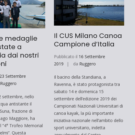
Il CUS Milano Canoa
le medaglie
Campione d’Italia
state a
a dai nostri
Pubblicato il
16 Settembre
ni
2019
da
Ruggero
23 Settembre
Il bacino della Standiana, a
a
Ruggero
Ravenna, è stato protagonista tra
sabato 14 e domenica 15
 settembre, nello
settembre dell’edizione 2019 dei
qua antistante il
Campionati Nazionali Universitari di
Suna, frazione di
canoa kayak, la più importante
 lago Maggiore, ha
iniziativa nazionale nell’ambito dello
il “4° Trofeo Memorial
sport universitario, indetta
ielmi”. Questa
annualmente dal Centro