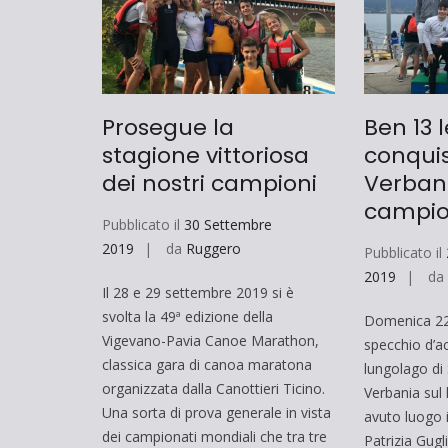
Prosegue la
Ben 13 
stagione vittoriosa
conqui
dei nostri campioni
Verbani
campio
Pubblicato il
30 Settembre
2019
da
Ruggero
Pubblicato il
2019
d
Il 28 e 29 settembre 2019 si è
svolta la 49ª edizione della
Domenica 22
Vigevano-Pavia Canoe Marathon,
specchio d’ac
classica gara di canoa maratona
lungolago di 
organizzata dalla Canottieri Ticino.
Verbania sul
Una sorta di prova generale in vista
avuto luogo 
dei campionati mondiali che tra tre
Patrizia Gugl