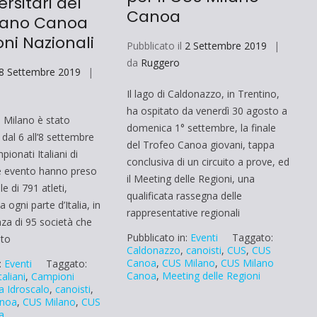
ersitari del
Canoa
lano Canoa
ni Nazionali
Pubblicato il
2 Settembre 2019
da
Ruggero
8 Settembre 2019
Il lago di Caldonazzo, in Trentino,
ha ospitato da venerdì 30 agosto a
i Milano è stato
domenica 1° settembre, la finale
dal 6 all’8 settembre
del Trofeo Canoa giovani, tappa
ionati Italiani di
conclusiva di un circuito a prove, ed
e evento hanno preso
il Meeting delle Regioni, una
e di 791 atleti,
qualificata rassegna delle
 ogni parte d’Italia, in
rappresentative regionali
za di 95 società che
Pubblicato in:
Eventi
Taggato:
ato
Caldonazzo
,
canoisti
,
CUS
,
CUS
Canoa
,
CUS Milano
,
CUS Milano
:
Eventi
Taggato:
Canoa
,
Meeting delle Regioni
aliani
,
Campioni
a Idroscalo
,
canoisti
,
noa
,
CUS Milano
,
CUS
a