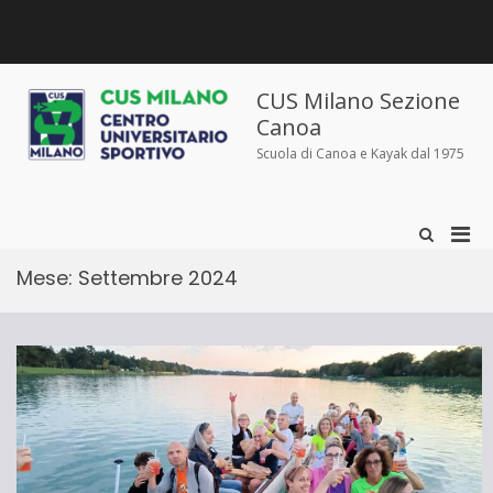
Salta
al
contenuto
Chi
Dove
Corsi
Abbigliamento
News
Contatti
siamo
siamo
e
sportivo
iscrizioni
CUS Milano Sezione
Canoa
Scuola di Canoa e Kayak dal 1975
Men
Mostra
il
prin
modulo
Mese:
Settembre 2024
per
per
la
la
ricerca
visu
Mobi