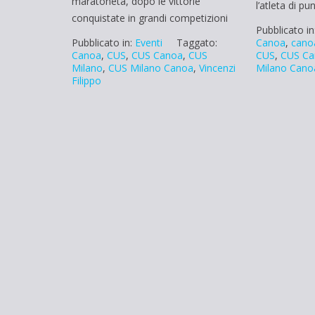
maratoneta, dopo le vittorie
l’atleta di p
conquistate in grandi competizioni
Pubblicato in
Canoa
,
cano
Pubblicato in:
Eventi
Taggato:
CUS
,
CUS Ca
Canoa
,
CUS
,
CUS Canoa
,
CUS
Milano Cano
Milano
,
CUS Milano Canoa
,
Vincenzi
Filippo