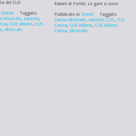
unta del CUS
Italiani di Fondo. Le gare si sono
:
Eventi
Taggato:
Pubblicato in:
Eventi
Taggato:
a Idroscalo
,
canoisti
,
canoa Idroscalo
,
canoisti
,
CUS
,
CUS
noa
,
CUS Milano
,
CUS
Canoa
,
CUS Milano
,
CUS Milano
a
,
Idroscalo
Canoa
,
Idroscalo