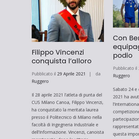
Con Ber
equipag
Filippo Vincenzi
podio
conquista l’alloro
Pubblicato il
Pubblicato il
29 Aprile 2021
da
Ruggero
Ruggero
Sabato 24 e 
Il 28 aprile 2021 l’atleta di punta del
2021 ha avut
CUS Milano Canoa, Filippo Vincenzi,
l’Internation
ha conquistato la meritata laurea
competizione
presso il Politecnico di Milano nella
partecipazio
facoltà di Ingegneria Industriale e
rappresentate
dell’Informazione. Vincenzi, canoista
questa impor