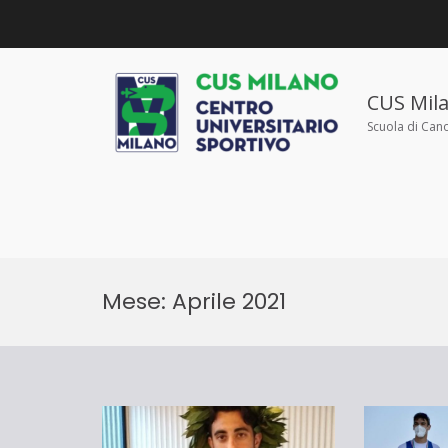
Salta
al
contenuto
CUS Mil
Scuola di Can
Mese:
Aprile 2021