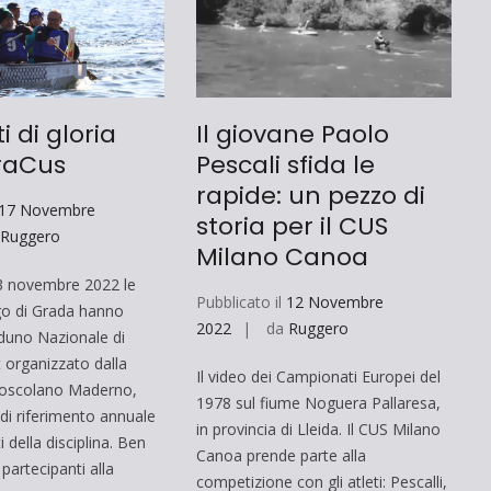
i di gloria
Il giovane Paolo
DraCus
Pescali sfida le
rapide: un pezzo di
17 Novembre
storia per il CUS
a
Ruggero
Milano Canoa
 novembre 2022 le
Pubblicato il
12 Novembre
go di Grada hanno
2022
da
Ruggero
aduno Nazionale di
organizzato dalla
Il video dei Campionati Europei del
Toscolano Maderno,
1978 sul fiume Noguera Pallaresa,
di riferimento annuale
in provincia di Lleida. Il CUS Milano
i della disciplina. Ben
Canoa prende parte alla
 partecipanti alla
competizione con gli atleti: Pescalli,