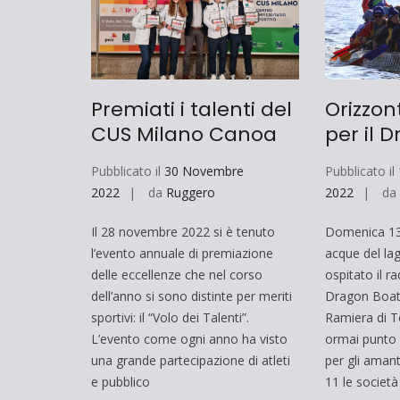
Premiati i talenti del
Orizzont
CUS Milano Canoa
per il 
Pubblicato il
30 Novembre
Pubblicato il
2022
da
Ruggero
2022
d
Il 28 novembre 2022 si è tenuto
Domenica 13
l’evento annuale di premiazione
acque del la
delle eccellenze che nel corso
ospitato il r
dell’anno si sono distinte per meriti
Dragon Boat 
sportivi: il “Volo dei Talenti”.
Ramiera di 
L’evento come ogni anno ha visto
ormai punto 
una grande partecipazione di atleti
per gli amant
e pubblico
11 le società