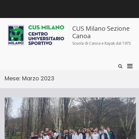
Salta
al
contenuto
Chi
Dove
Corsi
Abbigliamento
News
Contatti
siamo
siamo
e
sportivo
iscrizioni
CUS Milano Sezione
Canoa
Scuola di Canoa e Kayak dal 1975
Men
Mostra
il
prin
modulo
Mese:
Marzo 2023
per
per
la
la
ricerca
visu
Mobi