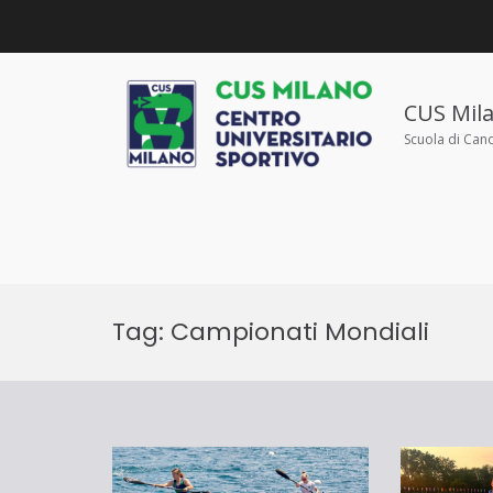
Salta
al
contenuto
CUS Mil
Scuola di Can
Tag:
Campionati Mondiali