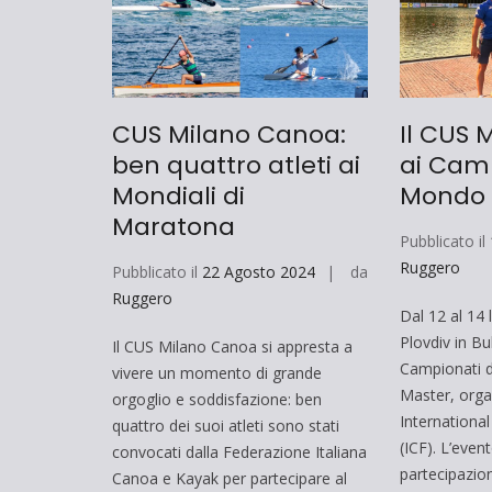
CUS Milano Canoa:
Il CUS 
ben quattro atleti ai
ai Camp
Mondiali di
Mondo
Maratona
Pubblicato il
Ruggero
Pubblicato il
22 Agosto 2024
da
Ruggero
Dal 12 al 14 l
Plovdiv in Bu
Il CUS Milano Canoa si appresta a
Campionati d
vivere un momento di grande
Master, organ
orgoglio e soddisfazione: ben
Internationa
quattro dei suoi atleti sono stati
(ICF). L’even
convocati dalla Federazione Italiana
partecipazion
Canoa e Kayak per partecipare al