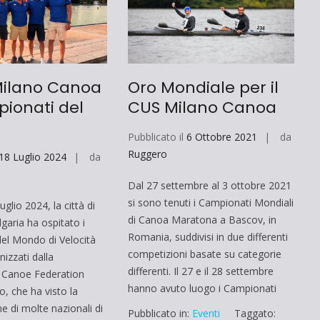
Milano Canoa
Oro Mondiale per il
ionati del
CUS Milano Canoa
Pubblicato il
6 Ottobre 2021
da
Ruggero
18 Luglio 2024
da
Dal 27 settembre al 3 ottobre 2021
si sono tenuti i Campionati Mondiali
uglio 2024, la città di
di Canoa Maratona a Bascov, in
lgaria ha ospitato i
Romania, suddivisi in due differenti
el Mondo di Velocità
competizioni basate su categorie
izzati dalla
differenti. Il 27 e il 28 settembre
l Canoe Federation
hanno avuto luogo i Campionati
to, che ha visto la
e di molte nazionali di
Pubblicato in:
Eventi
Taggato: