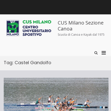
Salta
al
contenuto
Chi
Dove
Corsi
Abbigliamento
News
Contatti
siamo
siamo
e
sportivo
iscrizioni
CUS Milano Sezione
Canoa
Scuola di Canoa e Kayak dal 1975
Men
Mostra
il
prin
modulo
Tag:
Castel Gandolfo
per
per
la
la
ricerca
visu
Mobi