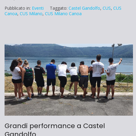
Pubblicato in:
Eventi
Taggato:
Castel Gandolfo
,
CUS
,
CUS
Canoa
,
CUS Milano
,
CUS Milano Canoa
Grandi performance a Castel
Gandolfo