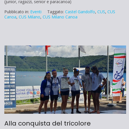
(junior, ragazzi, senior e paracanoa)
Pubblicato in:
Eventi
Taggato:
Castel Gandolfo
,
CUS
,
CUS
Canoa
,
CUS Milano
,
CUS Milano Canoa
Alla conquista del tricolore