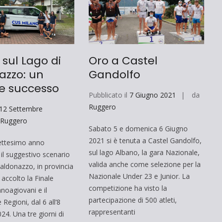
 sul Lago di
Oro a Castel
azzo: un
Gandolfo
re successo
Pubblicato il
7 Giugno 2021
da
Ruggero
12 Settembre
a
Ruggero
Sabato 5 e domenica 6 Giugno
2021 si è tenuta a Castel Gandolfo,
ssettesimo anno
sul lago Albano, la gara Nazionale,
il suggestivo scenario
valida anche come selezione per la
Caldonazzo, in provincia
Nazionale Under 23 e Junior. La
 accolto la Finale
competizione ha visto la
noagiovani e il
partecipazione di 500 atleti,
 Regioni, dal 6 all’8
rappresentanti
24. Una tre giorni di