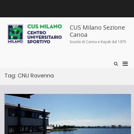
Salta
al
contenuto
Chi
Dove
Corsi
Abbigliamento
News
Contatti
siamo
siamo
e
sportivo
iscrizioni
CUS Milano Sezione
Canoa
Scuola di Canoa e Kayak dal 1975
Men
Mostra
il
prin
modulo
Tag:
CNU Ravenna
per
per
la
la
ricerca
visu
Mobi