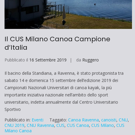
Il CUS Milano Canoa Campione
d’Italia
Pubblicato il
16 Settembre 2019
da
Ruggero
Il bacino della Standiana, a Ravenna, è stato protagonista tra
sabato 14 e domenica 15 settembre dell’edizione 2019 dei
Campionati Nazionali Universitari di canoa kayak, la più
importante iniziativa nazionale nell’ambito dello sport
universitario, indetta annualmente dal Centro Universitario
Sportivo
Pubblicato in:
Eventi
Taggato:
Canoa Ravenna
,
canoisti
,
CNU
,
CNU 2019
,
CNU Ravenna
,
CUS
,
CUS Canoa
,
CUS Milano
,
CUS
Milano Canoa