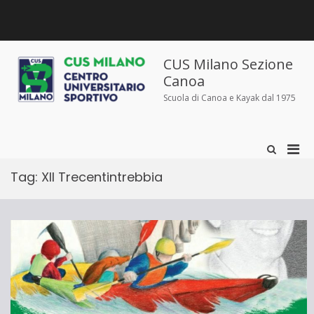
Salta
al
contenuto
Chi
Dove
Corsi
Abbigliamento
News
Contatti
siamo
siamo
e
sportivo
iscrizioni
CUS Milano Sezione
Canoa
Scuola di Canoa e Kayak dal 1975
Men
Mostra
il
prin
modulo
Tag:
XII Trecentintrebbia
per
per
la
la
ricerca
visu
Mobi